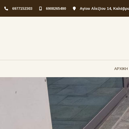
6977152303
6908265490
Αγίου Αλεξίου 14, Καλάβρ
ΑΡΧΙΚΗ